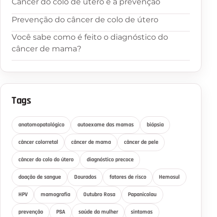
Câncer do colo de útero e a prevenção
Prevenção do câncer de colo de útero
Você sabe como é feito o diagnóstico do
câncer de mama?
Tags
anatomopatológico
autoexame das mamas
biópsia
câncer colorretal
câncer de mama
câncer de pele
câncer do colo do útero
diagnóstico precoce
doação de sangue
Dourados
fatores de risco
Hemosul
HPV
mamografia
Outubro Rosa
Papanicolau
prevenção
PSA
saúde da mulher
sintomas