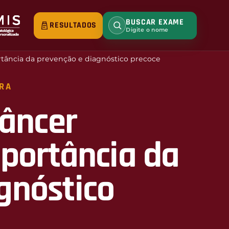
BUSCAR EXAME
RESULTADOS
Digite o nome
ortância da prevenção e diagnóstico precoce
URA
câncer
mportância da
gnóstico