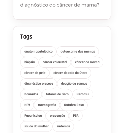
diagnóstico do câncer de mama?
Tags
anatomopatológico
autoexame das mamas
biópsia
câncer colorretal
câncer de mama
câncer de pele
câncer do colo do útero
diagnóstico precoce
doação de sangue
Dourados
fatores de risco
Hemosul
HPV
mamografia
Outubro Rosa
Papanicolau
prevenção
PSA
saúde da mulher
sintomas