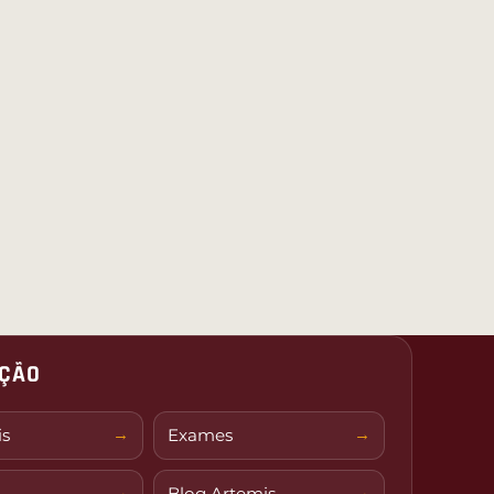
ÇÃO
is
Exames
Blog Artemis