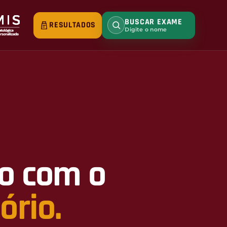
BUSCAR EXAME
RESULTADOS
Digite o nome
o com o
ório.