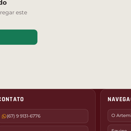
do
regar este
CONTATO
NAVEGA
O Artem
(67) 9 9131-6776
Equipe