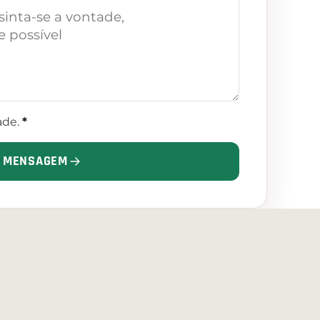
dade
.
*
R MENSAGEM