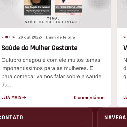
VÍDEOS
V
26 out 2022
1 min de leitura
Saúde da Mulher Gestante
V
Outubro chegou e com ele muitos temas
N
importantíssimos para as mulheres. E
d
para começar vamos falar sobre a saúde
q
da…
LEIA MAIS
L
0 comentários
CONTATO
NAVEGA