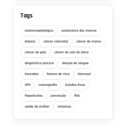
Tags
anatomopatológico
autoexame das mamas
biópsia
câncer colorretal
câncer de mama
câncer de pele
câncer do colo do útero
diagnóstico precoce
doação de sangue
Dourados
fatores de risco
Hemosul
HPV
mamografia
Outubro Rosa
Papanicolau
prevenção
PSA
saúde da mulher
sintomas