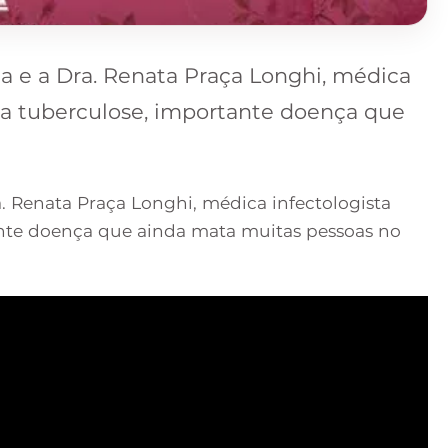
a e a Dra. Renata Praça Longhi, médica
e a tuberculose, importante doença que
. Renata Praça Longhi, médica infectologista
ante doença que ainda mata muitas pessoas no