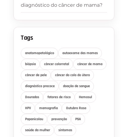
diagnóstico do câncer de mama?
Tags
anatomopatológico
autoexame das mamas
biópsia
câncer colorretal
câncer de mama
câncer de pele
câncer do colo do útero
diagnóstico precoce
doação de sangue
Dourados
fatores de risco
Hemosul
HPV
mamografia
Outubro Rosa
Papanicolau
prevenção
PSA
saúde da mulher
sintomas