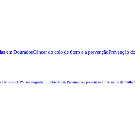
idas em Dourados
Câncer do colo de útero e a prevenção
Prevenção do
o
Hemosul
HPV
mamografia
Outubro Rosa
Papanicolau
prevenção
PSA
saúde da mulher