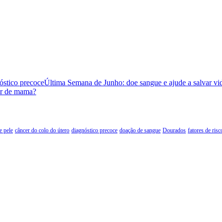
nóstico precoce
Última Semana de Junho: doe sangue e ajude a salvar v
er de mama?
e pele
câncer do colo do útero
diagnóstico precoce
doação de sangue
Dourados
fatores de risc