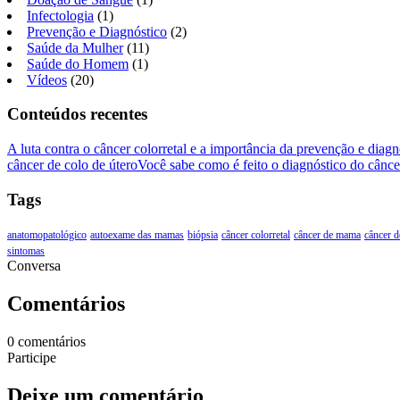
Infectologia
(1)
Prevenção e Diagnóstico
(2)
Saúde da Mulher
(11)
Saúde do Homem
(1)
Vídeos
(20)
Conteúdos recentes
A luta contra o câncer colorretal e a importância da prevenção e diag
câncer de colo de útero
Você sabe como é feito o diagnóstico do cânc
Tags
anatomopatológico
autoexame das mamas
biópsia
câncer colorretal
câncer de mama
câncer d
sintomas
Conversa
Comentários
0 comentários
Participe
Deixe um comentário