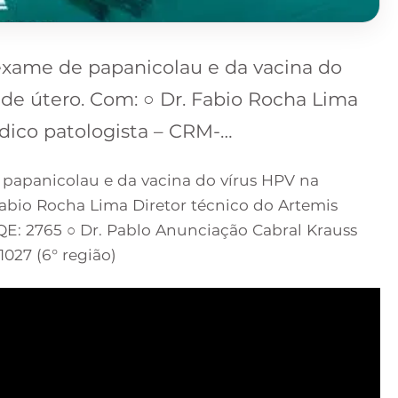
exame de papanicolau e da vacina do
de útero. Com: ○ Dr. Fabio Rocha Lima
dico patologista – CRM-…
 papanicolau e da vacina do vírus HPV na
Fabio Rocha Lima Diretor técnico do Artemis
E: 2765 ○ Dr. Pablo Anunciação Cabral Krauss
027 (6° região)