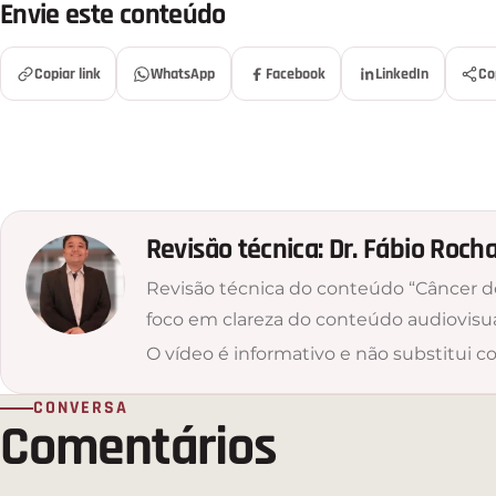
Envie este conteúdo
Copiar link
WhatsApp
Facebook
LinkedIn
Co
Revisão técnica: Dr. Fábio Roch
Revisão técnica do conteúdo “Câncer de
foco em clareza do conteúdo audiovisua
O vídeo é informativo e não substitui co
CONVERSA
Comentários