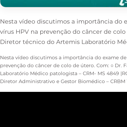
Nesta vídeo discutimos a importância do 
vírus HPV na prevenção do câncer de colo 
Diretor técnico do Artemis Laboratório Mé
Nesta vídeo discutimos a importância do exame de
prevenção do câncer de colo de útero. Com: ○ Dr. 
Laboratório Médico patologista – CRM- MS 4849 |RQ
Diretor Administrativo e Gestor Biomédico – CRBM 1