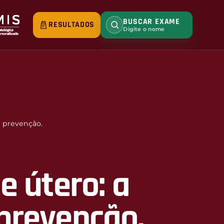
BUSCAR EXAME
RESULTADOS
Digite o nome
a prevenção.
e útero: a
prevenção.