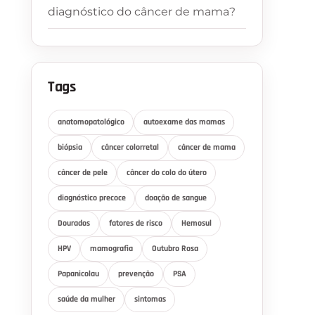
diagnóstico do câncer de mama?
Tags
anatomopatológico
autoexame das mamas
biópsia
câncer colorretal
câncer de mama
câncer de pele
câncer do colo do útero
diagnóstico precoce
doação de sangue
Dourados
fatores de risco
Hemosul
HPV
mamografia
Outubro Rosa
Papanicolau
prevenção
PSA
saúde da mulher
sintomas