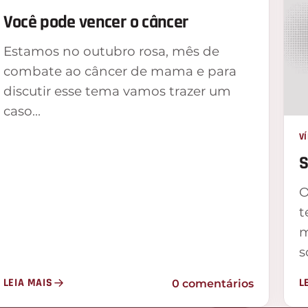
Você pode vencer o câncer
Estamos no outubro rosa, mês de
combate ao câncer de mama e para
discutir esse tema vamos trazer um
caso…
V
S
O
t
m
s
LEIA MAIS
L
0 comentários