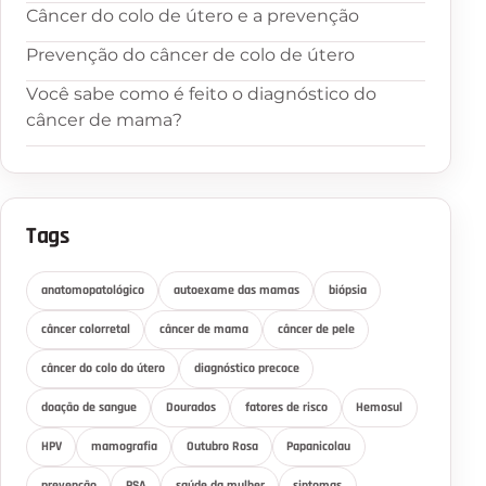
Câncer do colo de útero e a prevenção
Prevenção do câncer de colo de útero
Você sabe como é feito o diagnóstico do
câncer de mama?
Tags
anatomopatológico
autoexame das mamas
biópsia
câncer colorretal
câncer de mama
câncer de pele
câncer do colo do útero
diagnóstico precoce
doação de sangue
Dourados
fatores de risco
Hemosul
HPV
mamografia
Outubro Rosa
Papanicolau
prevenção
PSA
saúde da mulher
sintomas