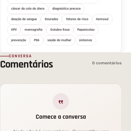
câncer do colo do útero
diagnóstico precoce
doação de sangue
Dourados
fatores de risco
Hemosul
HPV
mamografia
Outubro Rosa
Papanicolau
prevenção
PSA
saúde da mulher
sintomas
CONVERSA
Comentários
0 comentários
Comece a conversa