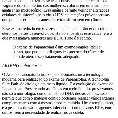
Papanicolaou em 1928. Esse teste consiste em colher células da
vagina e do colo uterino das mulheres, colocar em uma lâmina e
analisar no microscópio. Essa análise permite verificar alterações
celulares da infecção pelo vírus HPV e alterações pré-cancerosas
que podem ser tratadas antes de se transformarem em câncer.
Esse exame reduziu em 6 vezes a incidência de câncer de colo de
útero nos países desenvolvidos. Há 80 anos atrás esse câncer era o
que mais matava mulheres nos EUA. Hoje é o sétimo.
O exame de Papanicolau é um exame simples, fácil e
barato, que permite o diagnóstico precoce do câncer de
colo de útero e seu tratamento adequado.
ARTEMIS Laboratório
O Artemis Laboratório trouxe para Dourados uma tecnologia
moderna para realização do exame de Papanicolau. A tecnologia
Sure Path, de citologia em meio líquido. É a evolução do exame de
Papanicolau. Preservando as células em meio líquido, preservamos
não só a morfologia, como também o DNA dessas células. Isso
permite que com o material colhido podemos realizar vários exames
complementares com a mesma amostra colhida. Um exemplo disso,
é a pesquisa de vários agentes infecciosos como o vírus HPV, entre
outros, sem a necessidade de realizar nova coleta.