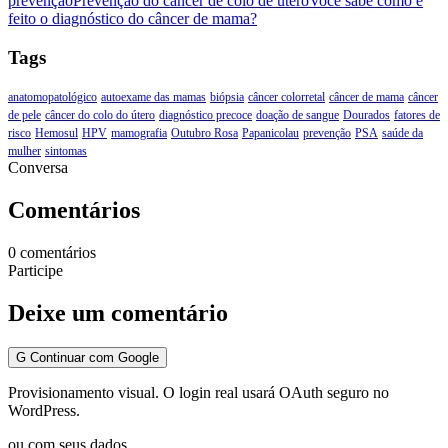
prevenção
Prevenção do câncer de colo de útero
Você sabe como é
feito o diagnóstico do câncer de mama?
Tags
anatomopatológico
autoexame das mamas
biópsia
câncer colorretal
câncer de mama
câncer
de pele
câncer do colo do útero
diagnóstico precoce
doação de sangue
Dourados
fatores de
risco
Hemosul
HPV
mamografia
Outubro Rosa
Papanicolau
prevenção
PSA
saúde da
mulher
sintomas
Conversa
Comentários
0 comentários
Participe
Deixe um comentário
G
Continuar com Google
Provisionamento visual. O login real usará OAuth seguro no
WordPress.
ou com seus dados