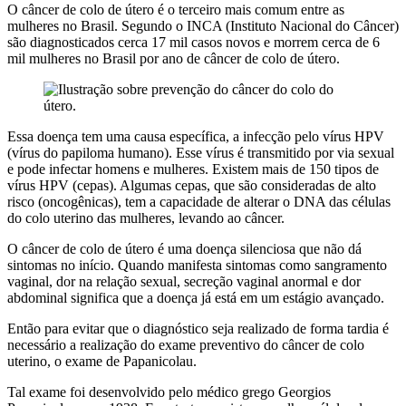
O câncer de colo de útero é o terceiro mais comum entre as
mulheres no Brasil. Segundo o INCA (Instituto Nacional do Câncer)
são diagnosticados cerca 17 mil casos novos e morrem cerca de 6
mil mulheres no Brasil por ano de câncer de colo de útero.
Essa doença tem uma causa específica, a infecção pelo vírus HPV
(vírus do papiloma humano). Esse vírus é transmitido por via sexual
e pode infectar homens e mulheres. Existem mais de 150 tipos de
vírus HPV (cepas). Algumas cepas, que são consideradas de alto
risco (oncogênicas), tem a capacidade de alterar o DNA das células
do colo uterino das mulheres, levando ao câncer.
O câncer de colo de útero é uma doença silenciosa que não dá
sintomas no início. Quando manifesta sintomas como sangramento
vaginal, dor na relação sexual, secreção vaginal anormal e dor
abdominal significa que a doença já está em um estágio avançado.
Então para evitar que o diagnóstico seja realizado de forma tardia é
necessário a realização do exame preventivo do câncer de colo
uterino, o exame de Papanicolau.
Tal exame foi desenvolvido pelo médico grego Georgios