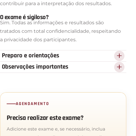
contribuir para a interpretação dos resultados.
O exame é sigiloso?
Sim. Todas as informações e resultados são
tratados com total confidencialidade, respeitando
a privacidade dos participantes.
Preparo e orientações
O exame não exige jejum.
Observações importantes
Prazos, condições de coleta, transporte e
Antes da coleta, recomenda-se:
necessidade de exames complementares podem
Evitar ingerir alimentos, bebidas, fumar ou mascar
variar. Confirme as orientações definitivas com a
chicletes por aproximadamente 30 minutos,
equipe antes do atendimento.
AGENDAMENTO
conforme orientação do laboratório;
Precisa realizar este exame?
Apresentar documentos de identificação dos
participantes;
Adicione este exame e, se necessário, inclua